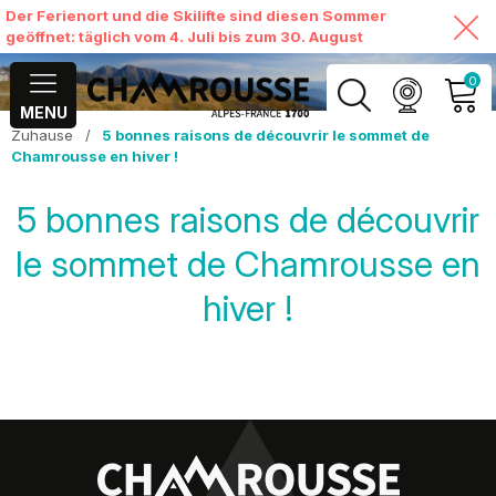
Der Ferienort und die Skilifte sind diesen Sommer
geöffnet: täglich vom 4. Juli bis zum 30. August
0
MENU
Zuhause
/
5 bonnes raisons de découvrir le sommet de
MEIN KONTO
Chamrousse en hiver !
MEINEN WARENKORB
5 bonnes raisons de découvrir
ANSEHEN
le sommet de Chamrousse en
hiver !