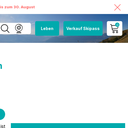
bis zum 30. August
0
Leben
Verkauf Skipass
MEIN KONTO
MEINEN WARENKORB
ANSEHEN
n
ist