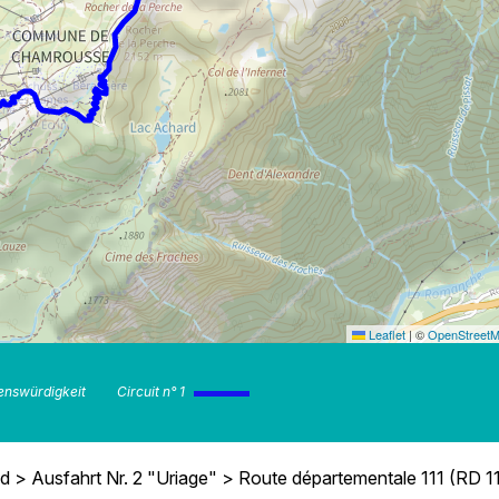
Leaflet
|
©
OpenStreet
nswürdigkeit
Circuit n° 1
> Ausfahrt Nr. 2 "Uriage" > Route départementale 111 (RD 11