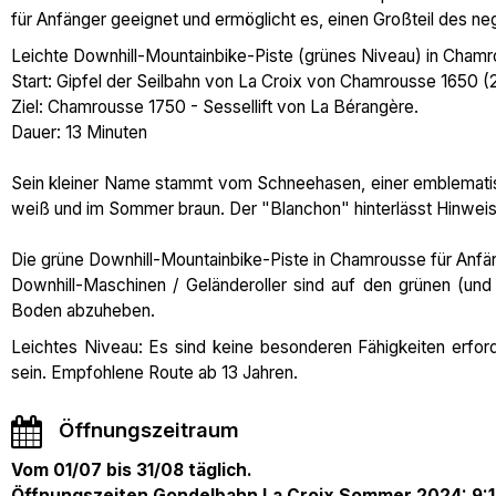
für Anfänger geeignet und ermöglicht es, einen Großteil des n
Leichte Downhill-Mountainbike-Piste (grünes Niveau) in Cham
Start: Gipfel der Seilbahn von La Croix von Chamrousse 1650 
Ziel: Chamrousse 1750 - Sessellift von La Bérangère.
Dauer: 13 Minuten
Sein kleiner Name stammt vom Schneehasen, einer emblematisch
weiß und im Sommer braun. Der "Blanchon" hinterlässt Hinweise
Die grüne Downhill-Mountainbike-Piste in Chamrousse für Anfän
Downhill-Maschinen / Geländeroller sind auf den grünen (und 
Boden abzuheben.
Leichtes Niveau: Es sind keine besonderen Fähigkeiten erforde
sein. Empfohlene Route ab 13 Jahren.
Öffnungszeitraum
Vom 01/07 bis 31/08 täglich.
Öffnungszeiten Gondelbahn La Croix Sommer 2024: 9:1