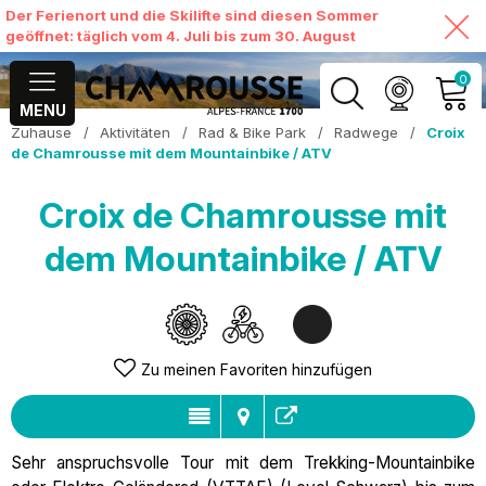
Der Ferienort und die Skilifte sind diesen Sommer
geöffnet: täglich vom 4. Juli bis zum 30. August
0
MENU
Zuhause
/
Aktivitäten
/
Rad & Bike Park
/
Radwege
/
Croix
MEIN KONTO
de Chamrousse mit dem Mountainbike / ATV
MEINEN WARENKORB
Croix de Chamrousse mit
ANSEHEN
dem Mountainbike / ATV
Zu meinen Favoriten hinzufügen
Sehr anspruchsvolle Tour mit dem Trekking-Mountainbike