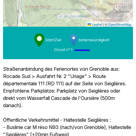
Leaflet
|
©
OpenStreetMap
Start/Ziel
Sehenswürdigkeit
Circuit n° 1
Straßenanbindung des Ferienortes von Grenoble aus:
Rocade Sud > Ausfahrt Nr. 2 "Uriage" > Route
départementale 111 (RD 111) auf der Seite von Seiglières.
Empfohlene Parkplätze: Parkplatz von Seiglières oder
direkt vom Wasserfall Cascade de l'Oursière (500m
danach).
Öffentliche Verkehrsmittel - Haltestelle Seiglières :
- Buslinie car M réso N93 (nach/von Grenoble), Haltestelle
"Seiglières" (+20min Fußweg)