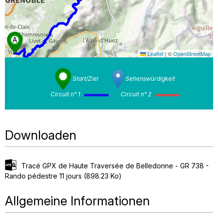
Leaflet
|
©
OpenStreetMap
Start/Ziel
Sehenswürdigkeit
Circuit n° 1
Circuit n° 2
Downloaden
Tracé GPX de Haute Traversée de Belledonne - GR 738 -
Rando pédestre 11 jours
(898.23 Ko)
Allgemeine Informationen