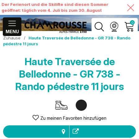
Der Ferienort und die Skilifte sind diesen Sommer
geöffnet: täglich vom 4. Juli bis zum 30. August
0
MENU
Zuhause
/
Haute Traversée de Belledonne - GR 738 - Rando
MEIN KONTO
pédestre 11 jours
MEINEN WARENKORB
Haute Traversée de
ANSEHEN
Belledonne - GR 738 -
Rando pédestre 11 jours
Zu meinen Favoriten hinzufügen