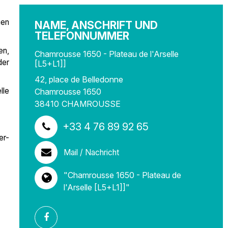
gen
NAME, ANSCHRIFT UND
TELEFONNUMMER
en,
Chamrousse 1650 - Plateau de l'Arselle
der
[L5+L1]]
42, place de Belledonne
lle
Chamrousse 1650
38410
CHAMROUSSE
+33 4 76 89 92 65
er-
Mail / Nachricht
"Chamrousse 1650 - Plateau de
l'Arselle [L5+L1]]"