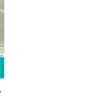
Map
r