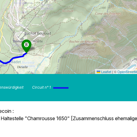
Leaflet
|
©
OpenStreet
nswürdigkeit
Circuit n° 1
ecoin :
), Haltestelle "Chamrousse 1650" [Zusammenschluss ehemalige