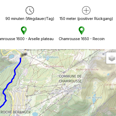
)
90
minuten (Wegdauer/Tag)
150
meter (positiver Rückgang)
usse 1650 - Plateau de l'Arselle [L5+L1]]
mrousse 1600 - Arselle plateau
Chamrousse 1650 - Recoin