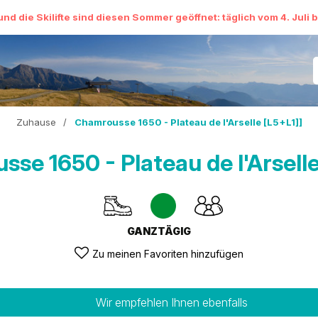
und die Skilifte sind diesen Sommer geöffnet: täglich vom 4. Juli 
Zuhause
/
Chamrousse 1650 - Plateau de l'Arselle [L5+L1]]
se 1650 - Plateau de l'Arselle
GANZTÄGIG
Zu meinen Favoriten hinzufügen
Wir empfehlen Ihnen ebenfalls