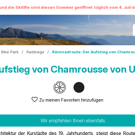
und die Skilifte sind diesen Sommer geöffnet: täglich vom 4. Juli 
 Bike Park
/
Radwege
/
Rennradroute: Der Aufstieg von Chamro
ufstieg von Chamrousse von U
Zu meinen Favoriten hinzufügen
Wir empfehlen Ihnen ebenfalls
itektur der Kurstädte des 19. Jahrhunderts, steigt diese Route