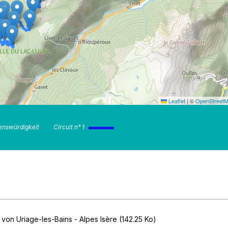
Leaflet
|
©
OpenStreet
nswürdigkeit
Circuit n° 1
von Uriage-les-Bains - Alpes Isère
(142.25 Ko)