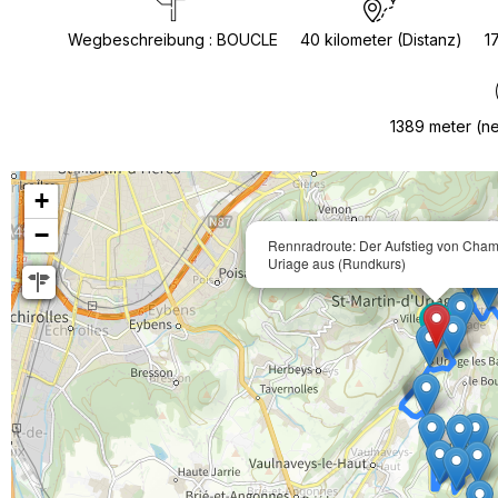
Wegbeschreibung
:
BOUCLE
40
kilometer (Distanz)
1
1389
meter (n
+
−
Rennradroute: Der Aufstieg von Cha
Uriage aus (Rundkurs)