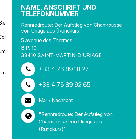
NAME, ANSCHRIFT UND
TELEFONNUMMER
Sie
Rennradroute: Der Aufstieg von Chamrousse
von Uriage aus (Rundkurs)
Col
5 avenue des Thermes
B.P. 10
zum
38410
SAINT-MARTIN-D'URIAGE
+33 4 76 89 10 27
 um
+33 4 76 89 92 65
Mail / Nachricht
"Rennradroute: Der Aufstieg von
Chamrousse von Uriage aus
(Rundkurs)"