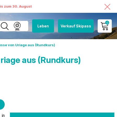
bis zum 30. August
0
Leben
Verkauf Skipass
MEIN KONTO
usse von Uriage aus (Rundkurs)
MEINEN WARENKORB
ANSEHEN
riage aus (Rundkurs)
 in