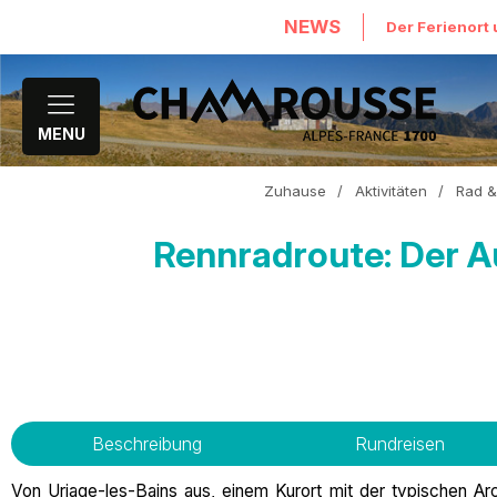
NEWS
Der Ferienort 
MENU
Zuhause
/
Aktivitäten
/
Rad &
Rennradroute: Der A
Beschreibung
Rundreisen
Von Uriage-les-Bains aus, einem Kurort mit der typischen Arch