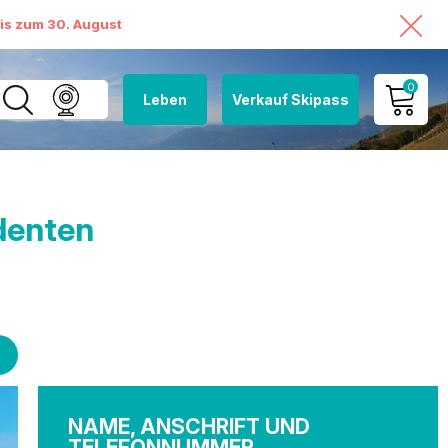
bis zum 30. August
0
Leben
Verkauf Skipass
MEIN KONTO
MEINEN WARENKORB
ANSEHEN
denten
NAME, ANSCHRIFT UND
TELEFONNUMMER