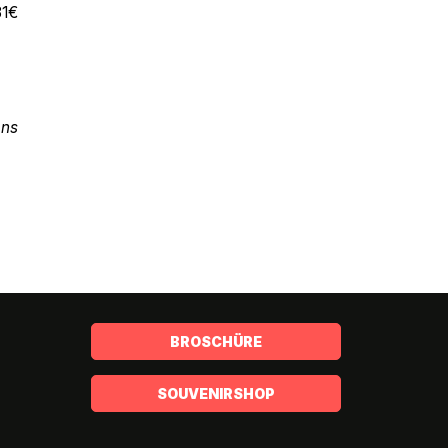
31€
ens
BROSCHÜRE
SOUVENIRSHOP