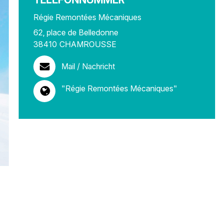
Régie Remontées Mécaniques
62, place de Belledonne
38410
CHAMROUSSE
Mail / Nachricht
"Régie Remontées Mécaniques"