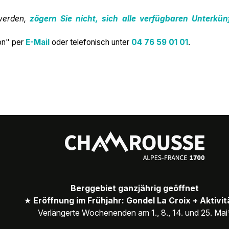
 werden,
zögern Sie nicht, sich alle verfügbaren Unterkün
on" per
E-Mail
oder telefonisch unter
04 76 59 01 01
.
Berggebiet ganzjährig geöffnet
★
Eröffnung im Frühjahr: Gondel La Croix + Aktivi
Verlängerte Wochenenden am 1., 8., 14. und 25. Mai