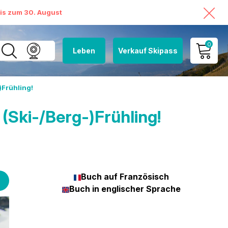
bis zum 30. August
0
Leben
Verkauf Skipass
MEIN KONTO
)Frühling!
MEINEN WARENKORB
ANSEHEN
 (Ski-/Berg-)Frühling!
Buch auf Französisch
Buch in englischer Sprache