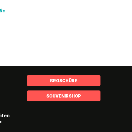
fte
BROSCHÜRE
SOUVENIRSHOP
täten
*