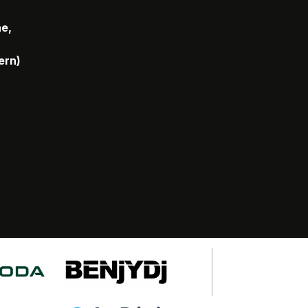
he,
ern)