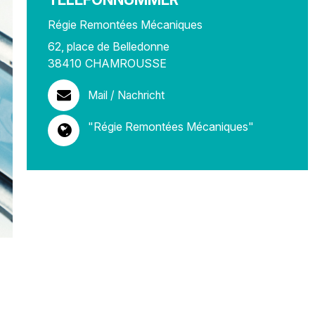
Régie Remontées Mécaniques
62, place de Belledonne
38410
CHAMROUSSE
Mail / Nachricht
"Régie Remontées Mécaniques"