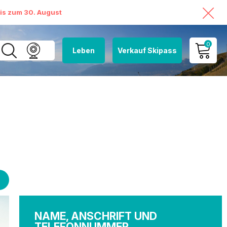
bis zum 30. August
0
Leben
Verkauf Skipass
MEIN KONTO
MEINEN WARENKORB
ANSEHEN
NAME, ANSCHRIFT UND
TELEFONNUMMER