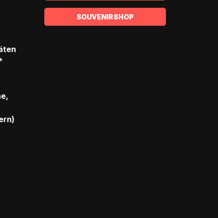
SOUVENIRSHOP
täten
*
he,
ern)