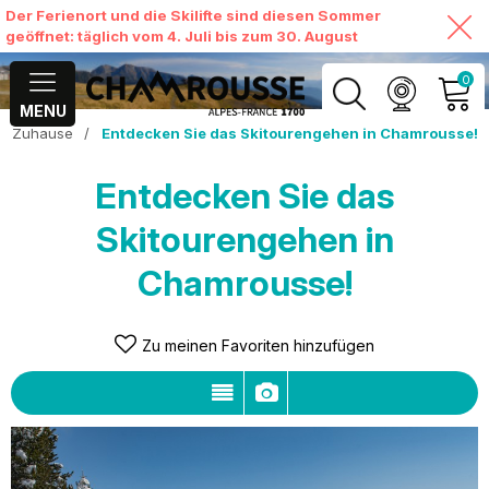
Der Ferienort und die Skilifte sind diesen Sommer
geöffnet: täglich vom 4. Juli bis zum 30. August
0
MENU
Zuhause
/
Entdecken Sie das Skitourengehen in Chamrousse!
MEIN KONTO
Entdecken Sie das
MEINEN WARENKORB
ANSEHEN
Skitourengehen in
Chamrousse!
Zu meinen Favoriten hinzufügen