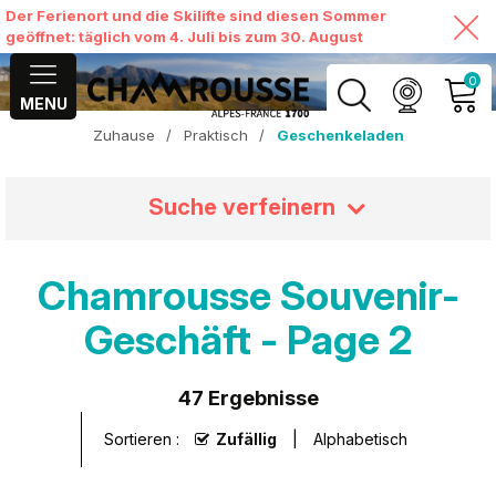
Der Ferienort und die Skilifte sind diesen Sommer
geöffnet: täglich vom 4. Juli bis zum 30. August
0
MENU
Zuhause
/
Praktisch
/
Geschenkeladen
MEIN KONTO
Suche verfeinern
MEINEN WARENKORB
ANSEHEN
Chamrousse Souvenir-
Geschäft - Page 2
47
Ergebnisse
Sortieren :
Zufällig
Alphabetisch